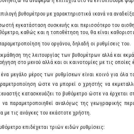
υνηθίζω να αναφέρω η επιτυχία στο να εντοπίσουμε ψάρ
επιλογή βυθομέτρου με χαρακτηριστικά ικανά να αναδείξ
σωστή εγκατάσταση συσκευής και περισσότερο του αισθητ
θόμετρο, καθώς και η τοποθέτηση του, θα είναι καθοριστι
παραμετροποίηση του οργάνου, δηλαδή οι ρυθμίσεις του.
εκμάθηση της λειτουργίας των βυθομέτρων αλλά και εκμά
οήγηση στο μενού αλλά και οι καινοτομίες με τις οποίες
 ένα μεγάλο μέρος των ρυθμίσεων είναι κοινό για όλα τ
ραμετροποίηση ώστε να μπορεί ο χρηστής να εκμεταλλε
ευαστής κατασκευάζει το βυθόμετρο ώστε να έρχεται στα
ί να παραμετροποιηθεί αναλόγως της γεωγραφικής περι
α με τις ανάγκες του εκάστοτε χρήστη.
υθόμετρο επιδέχεται τριών ειδών ρυθμίσεις: