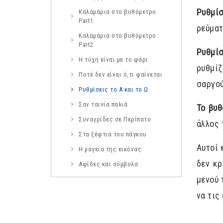
Ρυθμίσ
Καλαμάρια στο βυθόμετρο
Part1
ρεύματ
Καλαμάρια στο βυθόμετρο
Part2
Ρυθμί
Η τύχη είναι με το ψάρι
ρυθμί
Ποτέ δεν είναι ό,τι φαίνεται
σαργού
Ρυθμίσεις το Α και το Ω
Σαν ταινία παλιά
Το βυθ
Συναγρίδες σε Περίπατο
άλλος 
Στα ξέφτια του πάγκου
Αυτοί 
Η μαγεία της εικόνας
δεν κρ
Αψίδες και σύμβολα
μενού 
να τις