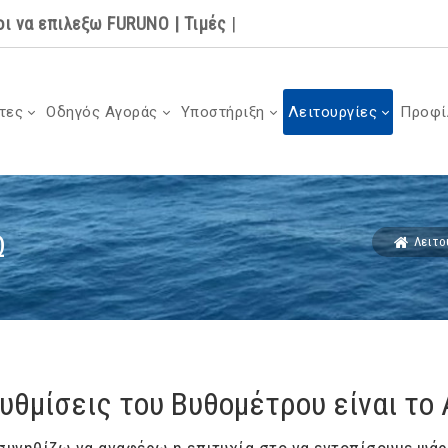
οι να επιλεξω FURUNO
|
Τιμές
|
τες
Οδηγός Αγοράς
Υποστήριξη
Λειτουργίες
Προφί
Ω
Λειτο
υθμίσεις του Βυθομέτρου είναι το 