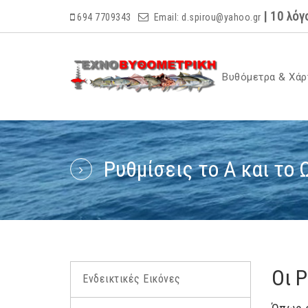
|
10 λόγ
694 7709343
Email:
d.spirou@yahoo.gr
Βυθόμετρα & Χάρ
Ρυθμίσεις το Α και το 
Οι Ρ
Ενδεικτικές Εικόνες