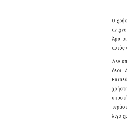
Ο χρήσ
ανιχνε
Άρα οι
αυτός 
Δεν υπ
όλοι. 
Επιπλέ
χρήστη
υποστ
τεράσ
λίγο χ