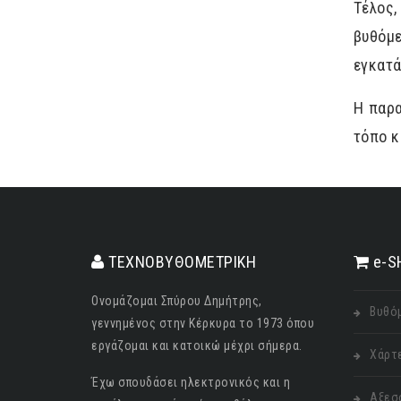
Τέλος,
βυθόμ
εγκατά
Η παρα
τόπο κ
ΤΕΧΝΟΒΥΘΟΜΕΤΡΙΚΗ
e-S
Ονομάζομαι Σπύρου Δημήτρης,
Βυθό
γεννημένος στην Κέρκυρα το 1973 όπου
εργάζομαι και κατοικώ μέχρι σήμερα.
Χάρτ
Έχω σπουδάσει ηλεκτρονικός και η
Αξεσ