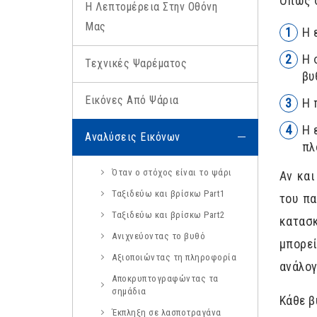
Όπως σ
Η Λεπτομέρεια Στην Οθόνη
Μας
Η 
Η 
Τεχνικές Ψαρέματος
βυ
Εικόνες Από Ψάρια
Η 
Η 
Αναλύσεις Εικόνων
πλ
Όταν ο στόχος είναι το ψάρι
Αν και
Ταξιδεύω και βρίσκω Part1
του πα
Ταξιδεύω και βρίσκω Part2
κατασκ
Ανιχνεύοντας το βυθό
μπορε
Αξιοποιώντας τη πληροφορία
ανάλογ
Αποκρυπτογραφώντας τα
σημάδια
Κάθε β
Έκπληξη σε λασποτραγάνα