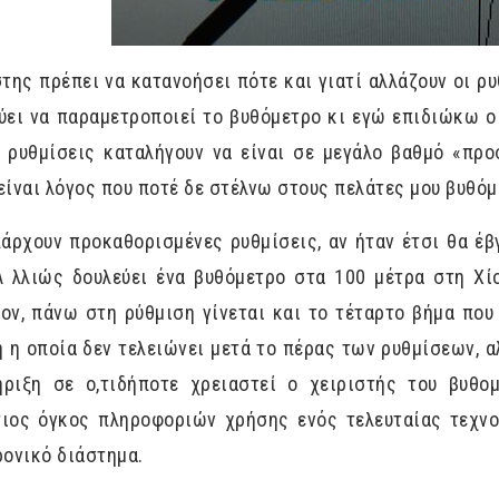
της πρέπει να κατανοήσει πότε και γιατί αλλάζουν οι ρ
ύει να παραμετροποιεί το βυθόμετρο κι εγώ επιδιώκω ο
 ρυθμίσεις καταλήγουν να είναι σε μεγάλο βαθμό «πρ
είναι λόγος που ποτέ δε στέλνω στους πελάτες μου βυθόμ
άρχουν προκαθορισμένες ρυθμίσεις, αν ήταν έτσι θα έβ
Α λλιώς δουλεύει ένα βυθόμετρο στα 100 μέτρα στη Χί
ον, πάνω στη ρύθμιση γίνεται και το τέταρτο βήμα πο
 η οποία δεν τελειώνει μετά το πέρας των ρυθμίσεων, α
ήριξη σε ο,τιδήποτε χρειαστεί ο χειριστής του βυθο
τιος όγκος πληροφοριών χρήσης ενός τελευταίας τεχνο
ρονικό διάστημα.