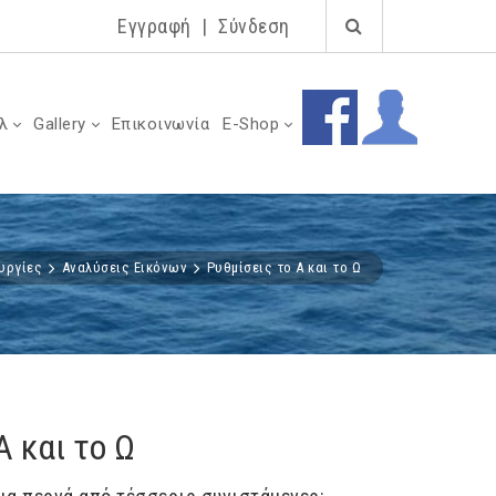
Εγγραφή
|
Σύνδεση
λ
Gallery
Επικοινωνία
E-Shop
υργίες
Αναλύσεις Εικόνων
Ρυθμίσεις το Α και το Ω
Α και το Ω