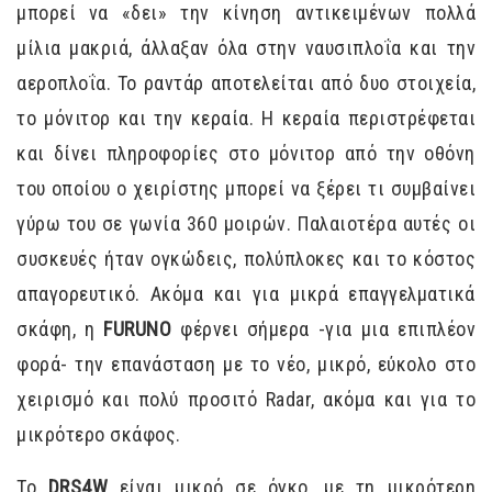
μπορεί να «δει» την κίνηση αντικειμένων πολλά
μίλια μακριά, άλλαξαν όλα στην ναυσιπλοΐα και την
αεροπλοΐα. Το ραντάρ αποτελείται από δυο στοιχεία,
το μόνιτορ και την κεραία. Η κεραία περιστρέφεται
και δίνει πληροφορίες στο μόνιτορ από την οθόνη
του οποίου ο χειρίστης μπορεί να ξέρει τι συμβαίνει
γύρω του σε γωνία 360 μοιρών. Παλαιοτέρα αυτές οι
συσκευές ήταν ογκώδεις, πολύπλοκες και το κόστος
απαγορευτικό. Ακόμα και για μικρά επαγγελματικά
σκάφη, η
FURUNO
φέρνει σήμερα -για μια επιπλέον
φορά- την επανάσταση με το νέο, μικρό, εύκολο στο
χειρισμό και πολύ προσιτό Radar, ακόμα και για το
μικρότερο σκάφος.
Το
DRS4W
είναι μικρό σε όγκο, με τη μικρότερη