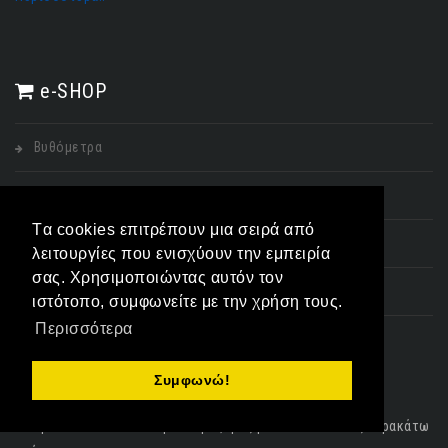
e-SHOP
Βυθόμετρα
Χάρτες
Tα cookies επιτρέπουν μια σειρά από
Αξεσουάρ Βυθομέτρων
λειτουργίες που ενισχύουν την εμπειρία
σας. Χρησιμοποιώντας αυτόν τον
Είδη Αλιείας
ιστότοπο, συμφωνείτε με την χρήση τους.
Περισσότερα
ΣΤΟΙΧΕΙΑ ΕΠΙΚΟΙΝΩΝΙΑΣ
Συμφωνώ!
Μπορείτε να επικοινωνήσετε μαζί μας με έναν από τους παρακάτω